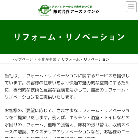
コ
ナ
ン
ビ
テ
ゲ
ン
ー
ツ
シ
へ
ョ
リフォーム・リノベーション
ス
ン
キ
に
ッ
移
プ
動
トップページ
不動産事業
リフォーム・リノベーション
当社は、リフォーム・リノベーションに関するサービスを提供し
ています。お客様の住まいをより快適で魅力的な空間にするため
に、専門的な技術と豊富な経験を活かして、最高のリフォーム・
リノベーションをご提供いたします。
お客様のご要望に応じて、さまざまなリフォーム・リノベーショ
ンをご提案いたします。例えば、キッチン・浴室・トイレなどの
水回りのリフォーム、壁紙の張替え、床材の張り替え、収納スペ
ースの増設、エクステリアのリノベーションなど、お客様のニー